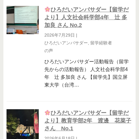
ひろだいアンバサダー【留学だ
より】人文社会科学部4年 辻 多
加良 さん No.2
2026年7月29日
|
ひろだいアンバサダー
,
留学経験者
の声
ひろだいアンバサダー活動報告（留学
先からの活動報告） 人文社会科学部4
年 辻 多加良 さん 【留学先】国立屏
東大学（台湾…
ひろだいアンバサダー【留学だ
より】教育学部2年 渡邊 花菜子
さん No.1
2026年6月18日
|