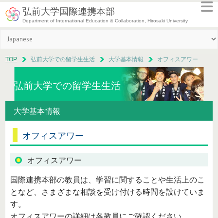
弘前大学国際連携本部
Department of International Education & Collaboration, Hirosaki University
TOP
弘前大学での留学生生活
大学基本情報
オフィスアワー
弘前大学での留学生生活
大学基本情報
オフィスアワー
オフィスアワー
国際連携本部の教員は、学習に関することや生活上のこ
となど、さまざまな相談を受け付ける時間を設けていま
す。
オフィスアワーの詳細は各教員にご確認ください。