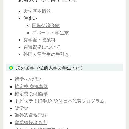
大学基本情報
住まい
国際交流会館
アパート・学生寮
奨学金・授業料
在留資格について
外国人留学生の手引き
海外留学（弘前大学の学生向け）
留学への流れ
協定校 交換留学
協定校 短期留学
トビタテ！留学JAPAN 日本代表プログラム
奨学金
海外派遣協定校
留学経験者の声