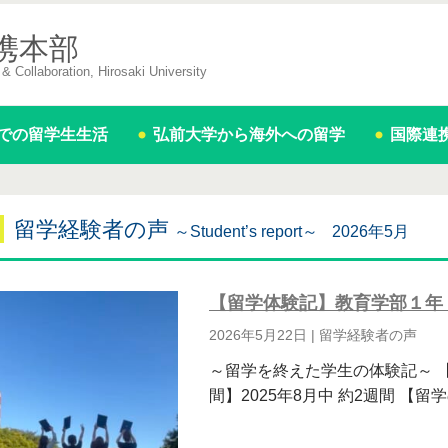
携本部
& Collaboration, Hirosaki University
での留学生生活
弘前大学から海外への留学
国際連
留学経験者の声
～Student’s report～
2026年5月
【留学体験記】教育学部１年
2026年5月22日
|
留学経験者の声
～留学を終えた学生の体験記～ 
間】2025年8月中 約2週間 【