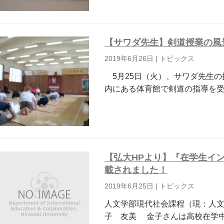
【サワダ先生】剣道授業の風
2019年6月26日
|
トピックス
5月25日（火）、サワダ先生の
内にある体育館で剣道の指導を受
【弘大HPより】『在学生イ
載されました！
2019年6月25日
|
トピックス
人文学部現代社会課程（現：人文
子 友美 金子さんは高校在学