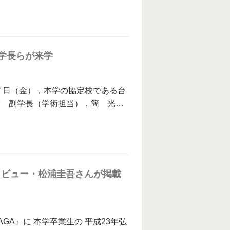
学長らが来学
日（金），本学の協定校である台
雯 副学長（学術担当），簡 光…
タビュー・松浦圭吾さんが掲載
AGA』に 本学卒業生の 平成23年弘