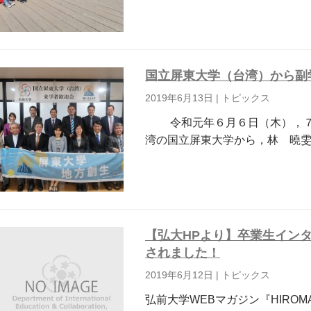
国立屏東大学（台湾）から副
2019年6月13日
|
トピックス
令和元年６月６日（木），７
湾の国立屏東大学から，林 曉
【弘大HPより】卒業生イン
されました！
2019年6月12日
|
トピックス
弘前大学WEBマガジン『HIROM