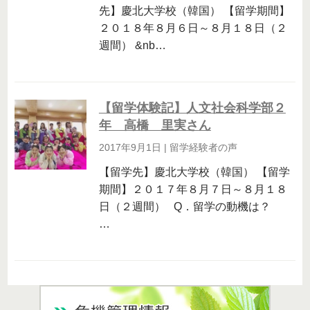
先】慶北大学校（韓国） 【留学期間】
２０１８年８月６日～８月１８日（２
週間） &nb…
【留学体験記】人文社会科学部２
年 高橋 里実さん
2017年9月1日
|
留学経験者の声
【留学先】慶北大学校（韓国） 【留学
期間】２０１７年８月７日～８月１８
日（２週間） Q．留学の動機は？
…