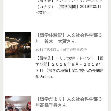
【留学先】トンプソン・リバーズ大学
（カナダ） 【留学期間】2019年05月
~2019…
【留学体験記】人文社会科学部３
年 鈴木 大賀さん
2019年8月19日
|
留学経験者の声
【留学先】トリア大学（ドイツ） 【留
学期間】２０１８年９月～２０１９年
７月 【留学の種類】協定校への長期留
学 &nbsp…
【留学だより】人文社会科学部３
年高橋千尋さん