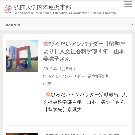
弘前大学国際連携本部
Department of International Education & Collaboration, Hirosaki University
ひろだいアンバサダー【留学だ
より】人文社会科学部４年 山本
美弥子さん
2019年11月5日
|
ひろだいアンバサダー
,
留学経験者
の声
ひろだいアンバサダー活動報告 人
文社会科学部４年 山本 美弥子さん
【留学先】京幾大…