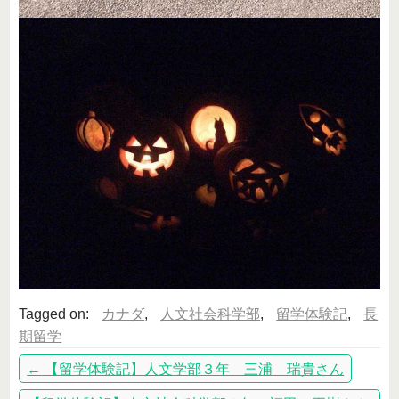
Tagged on:
カナダ
,
人文社会科学部
,
留学体験記
,
長
期留学
←
【留学体験記】人文学部３年 三浦 瑞貴さん