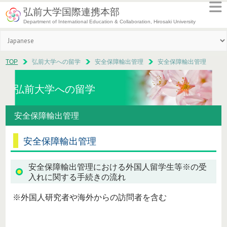
弘前大学国際連携本部
Department of International Education & Collaboration, Hirosaki University
TOP
弘前大学への留学
安全保障輸出管理
安全保障輸出管理
弘前大学への留学
安全保障輸出管理
安全保障輸出管理
安全保障輸出管理における外国人留学生等※の受
入れに関する手続きの流れ
※外国人研究者や海外からの訪問者を含む