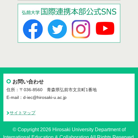
お問い合わせ
住所：〒036-8560 青森県弘前市文京町1番地
E-mail：d-iec@hirosaki-u.ac.jp
サイトマップ
© Copyright 2026 Hirosaki University Department of
International Education & Collaboration All Rights Reserved.