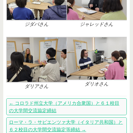
ジダパさん
ジャレッドさん
ダリオさん
ダリアさん
←
コロラド州立大学（アメリカ合衆国）と６１校目
の大学間交流協定締結
ローマ・ラ・サピエンツァ大学（イタリア共和国）と
６２校目の大学間交流協定等締結
→