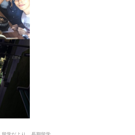
留学だより
,
長期留学