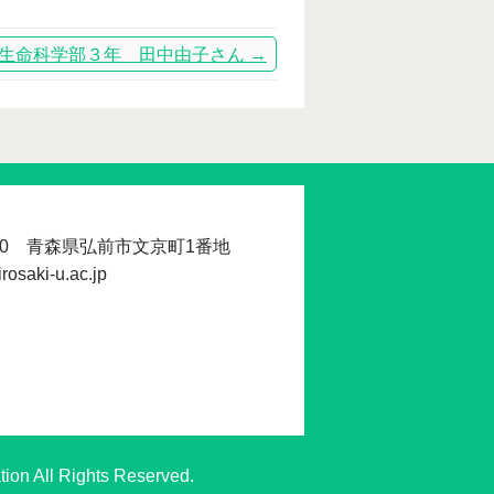
生命科学部３年 田中由子さん
→
560 青森県弘前市文京町1番地
osaki-u.ac.jp
tion All Rights Reserved.