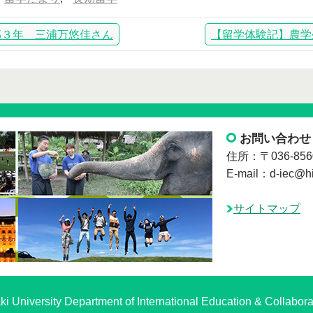
部３年 三浦万悠佳さん
【留学体験記】農学
お問い合わせ
住所：〒036-8
E-mail：d-iec@hir
サイトマップ
i University Department of International Education & Collabora