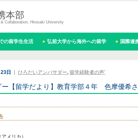
携本部
& Collaboration, Hirosaki University
での留学生生活
弘前大学から海外への留学
国際連
月23日
|
ひろだいアンバサダー
,
留学経験者の声’
ダー【留学だより】教育学部４年 色摩優希
告
（アメリカ）