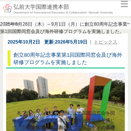
弘前大学国際連携本部
Department of International Education & Collaboration, Hirosaki University
2025年8月28日（木）～9月1日（月）に創立80周年記念事業
第1回国際同窓会及び海外研修プログラムを実施しました。
2025年10月2日
更新:2026年5月19日
|
トピックス
創立80周年記念事業第1回国際同窓会及び海外
研修プログラムを実施しました
本プログラムでは、対面による国際同窓会を開
催し、海外で活躍する本学卒業生との交流を通じ
て、①
派遣留学促進に向けたコミュニティの基礎