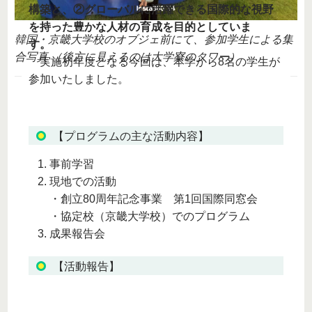
構築と、②グローバルに活躍できる国際的な視野
を持った豊かな人材の育成を目的としていま
韓国・京畿大学校のオブジェ前にて、参加学生による集
す。
合写真 （後方に見えるのは大学寮のタワー）
実施初年度となる今回は、本学から8名の学生が
参加いたしました。
【プログラムの主な活動内容】
事前学習
現地での活動
・創立80周年記念事業 第1回国際同窓会
・協定校（京畿大学校）でのプログラム
成果報告会
【活動報告】