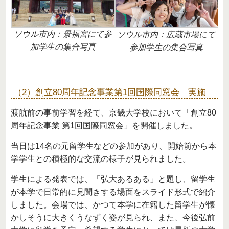
ソウル市内：景福宮にて参
ソウル市内：広蔵市場にて
加学生の集合写真
参加学生の集合写真
（2）創立80周年記念事業第1回国際同窓会 実施
渡航前の事前学習を経て、京畿大学校において「創立80
周年記念事業 第1回国際同窓会」を開催しました。
当日は14名の元留学生などの参加があり、開始前から本
学学生との積極的な交流の様子が見られました。
学生による発表では、「弘大あるある」と題し、留学生
が本学で日常的に見聞きする場面をスライド形式で紹介
しました。会場では、かつて本学に在籍した留学生が懐
かしそうに大きくうなずく姿が見られ、また、今後弘前