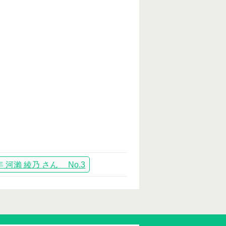
瀨 綾乃 さん No.3